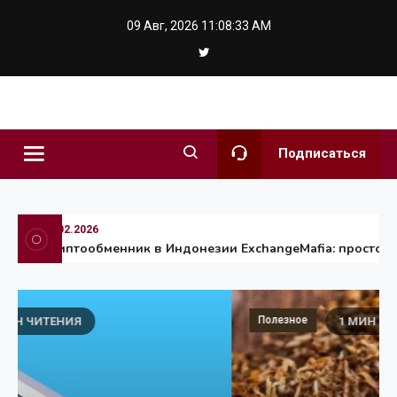
Skip
09 Авг, 2026
11:08:35 AM
to
content
hochuzhit.kie
Подписаться
04.02.2026
Криптообменник в Индонезии ExchangeMafia: простой обм
Полезное
1 МИН ЧИТЕНИЯ