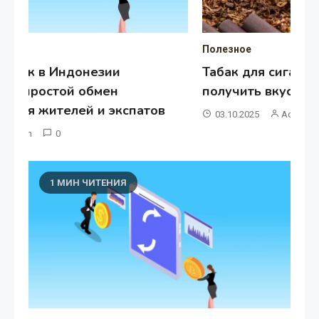
Полезное
Де
Табак для сигаретных гильз: как
И
получить вкус и качество с TabakGram
дл
к
03.10.2025
Admin
0
1 МИН ЧИТЕНИЯ