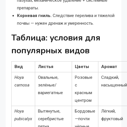
пазухах; механическое удаление + системные
препараты.
Корневая гниль.
Следствие перелива и тяжелой
почвы — нужен дренаж и умеренность.
Таблица: условия для
популярных видов
Вид
Листья
Цветы
Аромат
Hoya
Овальные,
Розовые
Сладкий,
carnosa
зелёные/
с
насыщенный
вариегатные
красным
центром
Hoya
Вытянутые,
Бордовые
Лёгкий,
pubicalyx
серебристые
—почти
фруктовый
пятна
чёрные