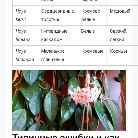
Hoya
Сердцевидные,
Кремово-
Медовый
kerrii
толстые
белые
Hoya
Нитевидные
Белые
Свежий,
linearis
каскадом
лёгкий
Hoya
Маленькие,
Кремовые
Корицы
lacunosa
глянцевые
Типичные ошибки и как