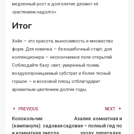
медленный рост и долголетие делают её
«растением надолго».
Итог
Хойя — это красота, выносливость и множество
форм. Для новичка — безошибочный старт; для
коллекционера — нескончаемое поле открытий.
Соблюдайте базу: свет, умеренный полив,
воздухопроницаемый субстрат и более тесный
горшок — и восковой плющ отблагодарит
ароматным цветением долгие годы.
Read
PREVIOUS
NEXT
Колокольчик
Азалия: комнатная и
more
(кампанула): садовая
садовая – полный гид по
и комнатная звезда,
уходу, пересадке,